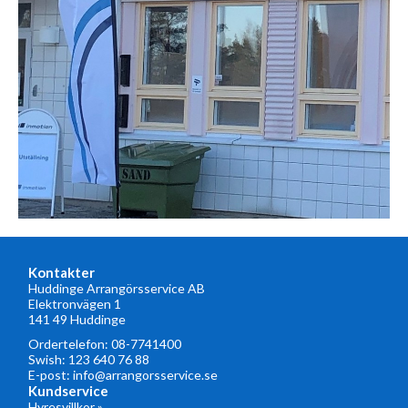
Kontakter
Huddinge Arrangörsservice AB
Elektronvägen 1
141 49 Huddinge
Ordertelefon:
08-7741400
Swish: 123 640 76 88
E-post:
info@arrangorsservice.se
Kundservice
Hyresvillkor »