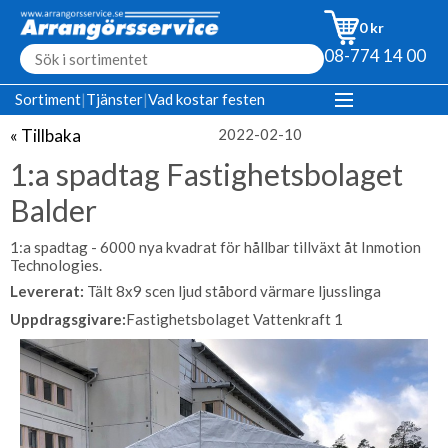
0 kr
08-774 14 00
Sortiment
|
Tjänster
|
Vad kostar festen
« Tillbaka
2022-02-10
1:a spadtag Fastighetsbolaget
Balder
1:a spadtag - 6000 nya kvadrat för hållbar tillväxt åt Inmotion
Technologies.
Levererat:
Tält 8x9 scen ljud ståbord värmare ljusslinga
Uppdragsgivare:
Fastighetsbolaget Vattenkraft 1