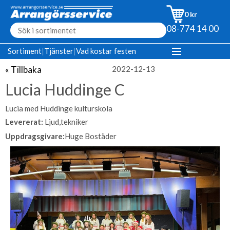
0 kr
08-774 14 00
Sortiment
|
Tjänster
|
Vad kostar festen
« Tillbaka
2022-12-13
Lucia Huddinge C
Lucia med Huddinge kulturskola
Levererat:
Ljud,tekniker
Uppdragsgivare:
Huge Bostäder