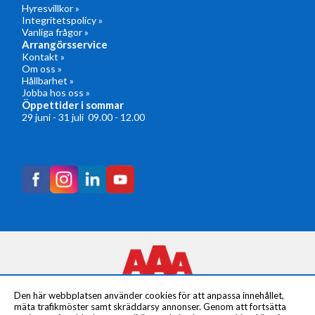
Hyresvillkor »
Integritetspolicy »
Vanliga frågor »
Arrangörsservice
Kontakt »
Om oss »
Hållbarhet »
Jobba hos oss »
Öppettider i sommar
29 juni - 31 juli 09.00 - 12.00
Den här webbplatsen använder cookies för att anpassa innehållet,
mäta trafikmöster samt skräddarsy annonser. Genom att fortsätta