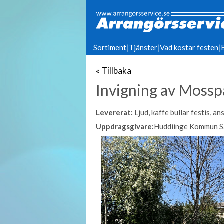
Sortiment
|
Tjänster
|
Vad kostar festen
|
« Tillbaka
Invigning av Mosspa
Levererat:
Ljud, kaffe bullar festis, a
Uppdragsgivare:
Huddiinge Kommun S