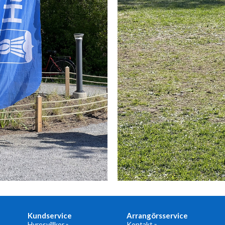
Kundservice
Arrangörsservice
Hyresvillkor »
Kontakt »