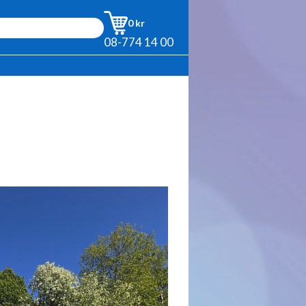
0 kr
08-774 14 00