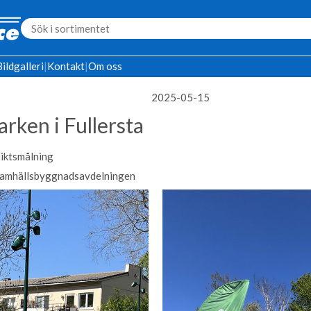
Bildgalleri
|
Kontakt
|
Om oss
2025-05-15
rken i Fullersta
nsiktsmålning
amhällsbyggnadsavdelningen