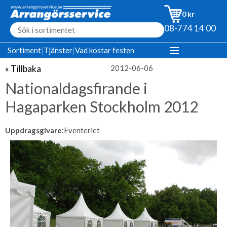
0 kr
08-774 14 00
Sortiment
|
Tjänster
|
Vad kostar festen
« Tillbaka
2012-06-06
Nationaldagsfirande i
Hagaparken Stockholm 2012
Uppdragsgivare:
Eventeriet