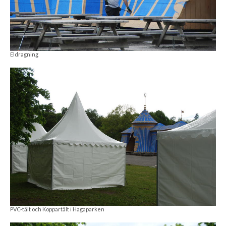
Eldragning
PVC-tält och Koppartält i Hagaparken