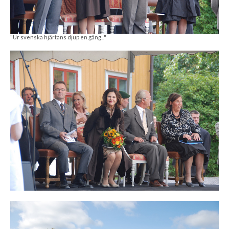
"Ur svenska hjärtans djup en gång..."