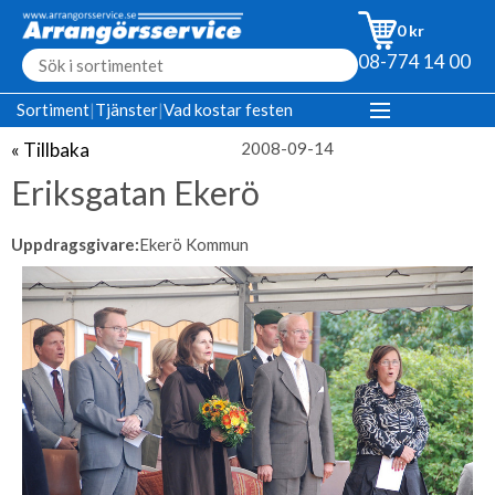
0 kr
08-774 14 00
Sortiment
|
Tjänster
|
Vad kostar festen
« Tillbaka
2008-09-14
Eriksgatan Ekerö
Uppdragsgivare:
Ekerö Kommun