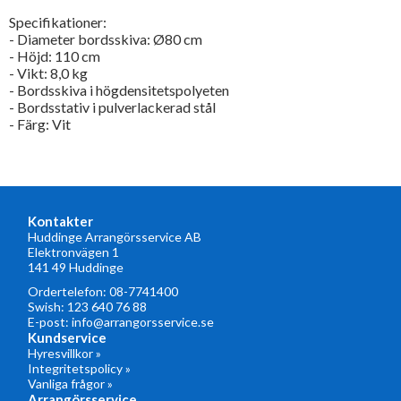
Specifikationer:
- Diameter bordsskiva: Ø80 cm
- Höjd: 110 cm
- Vikt: 8,0 kg
- Bordsskiva i högdensitetspolyeten
- Bordsstativ i pulverlackerad stål
- Färg: Vit
Kontakter
Huddinge Arrangörsservice AB
Elektronvägen 1
141 49 Huddinge
Ordertelefon:
08-7741400
Swish: 123 640 76 88
E-post:
info@arrangorsservice.se
Kundservice
Hyresvillkor »
Integritetspolicy »
Vanliga frågor »
Arrangörsservice