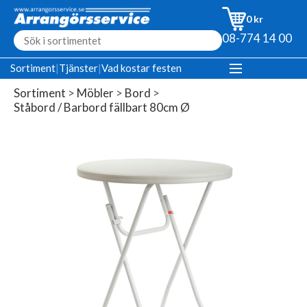
0 kr
08-774 14 00
Sortiment
|
Tjänster
|
Vad kostar festen
Sortiment
>
Möbler
>
Bord
>
Ståbord / Barbord fällbart 80cm Ø