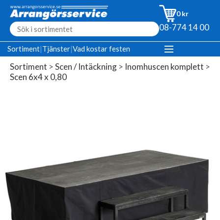
0 kr
08-774 14 00
Sortiment
|
Tjänster
|
Vad kostar festen
Sortiment
>
Scen / Intäckning
>
Inomhuscen komplett
>
Scen 6x4 x 0,80