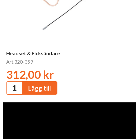
Headset & Ficksändare
Art.320-359
312,00 kr