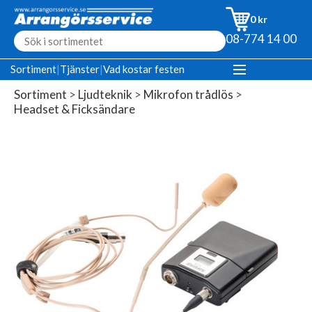
0 kr
08-774 14 00
Sortiment
|
Tjänster
|
Vad kostar festen
Sortiment
>
Ljudteknik
>
Mikrofon trådlös
>
Headset & Ficksändare