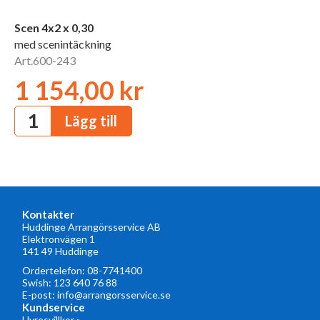
Scen 4x2 x 0,30
med scenintäckning
Art.600-243
1 154,00 kr
Kontakter
Huddinge Arrangörsservice AB
Elektronvägen 1
141 49 Huddinge
Ordertelefon:
08-7741400
Swish: 123 640 76 88
E-post:
info@arrangorsservice.se
Kundservice
Hyresvillkor »