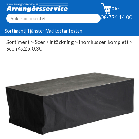
0 kr
08-774 14 00
Sortiment
|
Tjänster
|
Vad kostar festen
Sortiment
>
Scen / Intäckning
>
Inomhuscen komplett
>
Scen 4x2 x 0,30