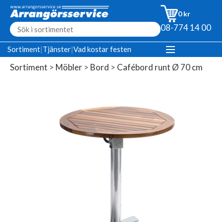
0 kr
08-774 14 00
Sortiment
|
Tjänster
|
Vad kostar festen
Sortiment
>
Möbler
>
Bord
>
Cafébord runt Ø 70 cm