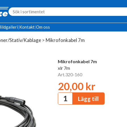
Bildgalleri
|
Kontakt
|
Om oss
ner/Stativ/Kablage
>
Mikrofonkabel 7m
Mikrofonkabel 7m
xlr 7m
Art.320-160
20,00 kr