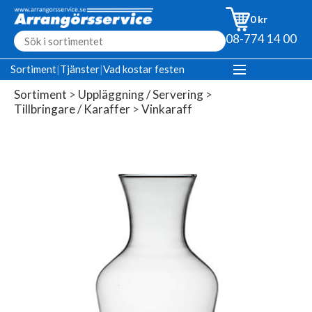
0 kr
08-774 14 00
Sortiment
|
Tjänster
|
Vad kostar festen
Sortiment
>
Uppläggning / Servering
>
Tillbringare / Karaffer
>
Vinkaraff