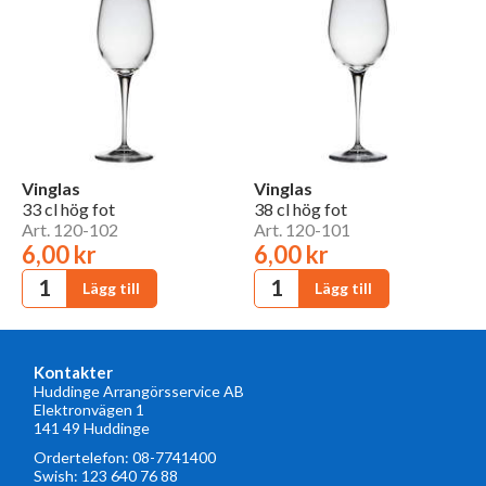
Vinglas
Vinglas
33 cl hög fot
38 cl hög fot
Art. 120-102
Art. 120-101
6,00 kr
6,00 kr
Kontakter
Huddinge Arrangörsservice AB
Elektronvägen 1
141 49 Huddinge
Ordertelefon:
08-7741400
Swish: 123 640 76 88