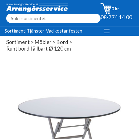
0 kr
08-774 14 00
Sortiment
|
Tjänster
|
Vad kostar festen
Sortiment
>
Möbler
>
Bord
>
Runt bord fällbart Ø 120 cm