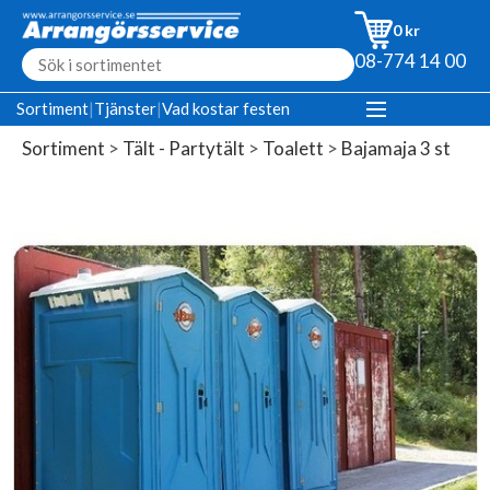
0 kr
08-774 14 00
Sortiment
|
Tjänster
|
Vad kostar festen
Sortiment
>
Tält - Partytält
>
Toalett
>
Bajamaja 3 st