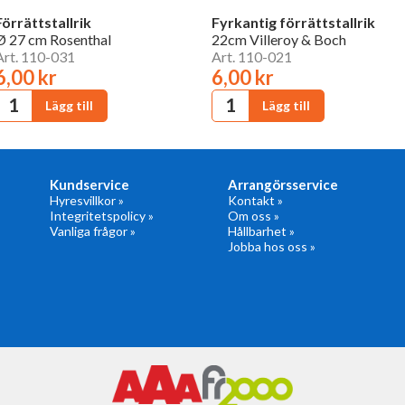
Förrättstallrik
Fyrkantig förrättstallrik
Ø 27 cm Rosenthal
22cm Villeroy & Boch
Art. 110-031
Art. 110-021
6,00 kr
6,00 kr
Kundservice
Arrangörsservice
Hyresvillkor »
Kontakt »
Integritetspolicy »
Om oss »
Vanliga frågor »
Hållbarhet »
Jobba hos oss »