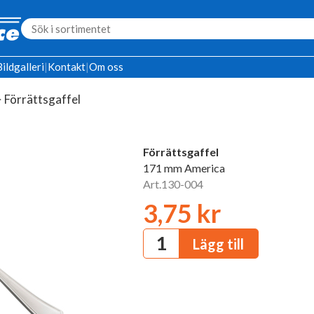
Bildgalleri
|
Kontakt
|
Om oss
>
Förrättsgaffel
Förrättsgaffel
171 mm America
Art.130-004
3,75 kr