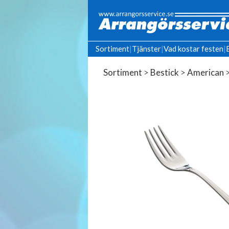
Sortiment
|
Tjänster
|
Vad kostar festen
|
Sortiment
>
Bestick
>
American