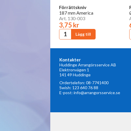
Förrättskniv
187 mm America
Art. 130-003
3,75 kr
Kontakter
Huddinge Arrangörsservice AB
Elektronvägen 1
141 49 Huddinge
Ordertelefon:
08-7741400
Swish: 123 640 76 88
E-post:
info@arrangorsservice.se