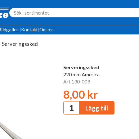
Bildgalleri
|
Kontakt
|
Om oss
>
Serveringssked
Serveringssked
220 mm America
Art.130-009
8,00 kr