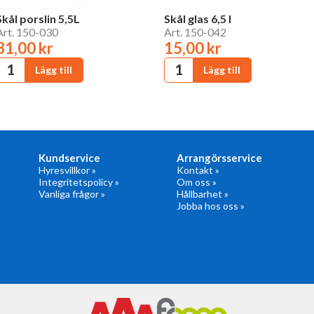
Skål porslin 5,5L
Skål glas 6,5 l
Art. 150-030
Art. 150-042
31,00 kr
15,00 kr
Kundservice
Arrangörsservice
Hyresvillkor »
Kontakt »
Integritetspolicy »
Om oss »
Vanliga frågor »
Hållbarhet »
Jobba hos oss »