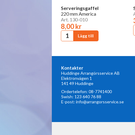
Serveringsgaffel
220 mm America
Art. 130-010
8,00 kr
Kontakter
Huddinge Arrangörsservice AB
Elektronvägen 1
141 49 Huddinge
Ordertelefon:
08-7741400
Swish: 123 640 76 88
E-post:
info@arrangorsservice.se