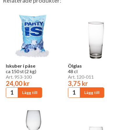
Relaterade produkter:
Iskuber i påse
Ölglas
ca 150 st (2 kg)
48 cl
Art. 953-100
Art. 120-011
24,00 kr
3,75 kr