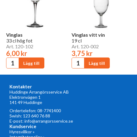
Vinglas
Vinglas vitt vin
33 cl hög fot
19 cl
Art. 120-102
Art. 120-002
6,00 kr
3,75 kr
Kontakter
Huddinge Arrangörsservice AB
Elektronvägen 1
141 49 Huddinge
Ordertelefon:
08-7741400
Swish: 123 640 76 88
E-post:
info@arrangorsservice.se
Kundservice
Hyresvillkor »
Integritetspolicy »