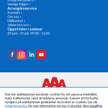
Vanliga frågor »
Arrangörsservice
Kontakt »
Om oss »
Hållbarhet »
Jobba hos oss »
Öppettider i sommar
29 juni - 31 juli 09.00 - 12.00
Den här webbplatsen använder cookies för att anpassa innehållet,
mäta trafikmöster samt skräddarsy annonser. Genom att fortsätta
navigera på webbplatsen godkänner du bruket av cookies. Läs vår
integritetspolicy
för mer information om hur vi skyddar dina uppgifter.