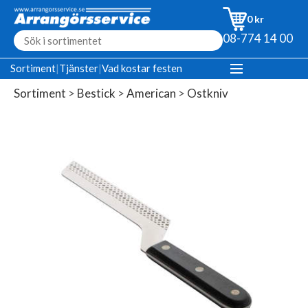
0 kr
08-774 14 00
Sortiment
|
Tjänster
|
Vad kostar festen
Sortiment
>
Bestick
>
American
>
Ostkniv