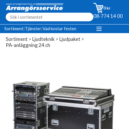
0 kr
08-774 14 00
Sortiment
|
Tjänster
|
Vad kostar festen
Sortiment
>
Ljudteknik
>
Ljudpaket
>
PA-anläggning 24 ch