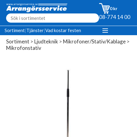
0 kr
08-774 14 00
Sortiment
|
Tjänster
|
Vad kostar festen
Sortiment
>
Ljudteknik
>
Mikrofoner/Stativ/Kablage
>
Mikrofonstativ