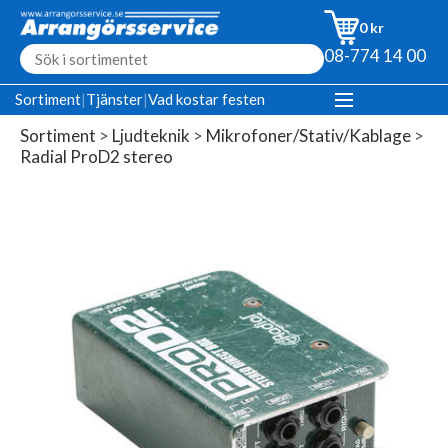
0 kr
08-774 14 00
Sortiment
|
Tjänster
|
Vad kostar festen
Sortiment
>
Ljudteknik
>
Mikrofoner/Stativ/Kablage
>
Radial ProD2 stereo