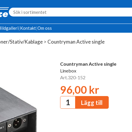
Bildgalleri
|
Kontakt
|
Om oss
ner/Stativ/Kablage
>
Countryman Active single
Countryman Active single
Linebox
Art.320-152
96,00 kr