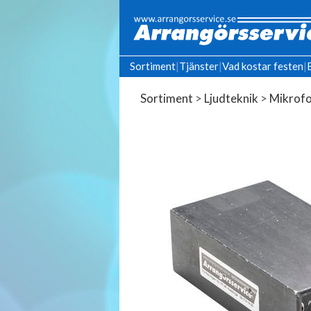
Sortiment
|
Tjänster
|
Vad kostar festen
|
Sortiment
>
Ljudteknik
>
Mikrofo