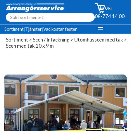
0 kr
08-774 14 00
Sortiment
|
Tjänster
|
Vad kostar festen
Sortiment
>
Scen / Intäckning
>
Utomhusscen med tak
>
Scen med tak 10 x 9 m