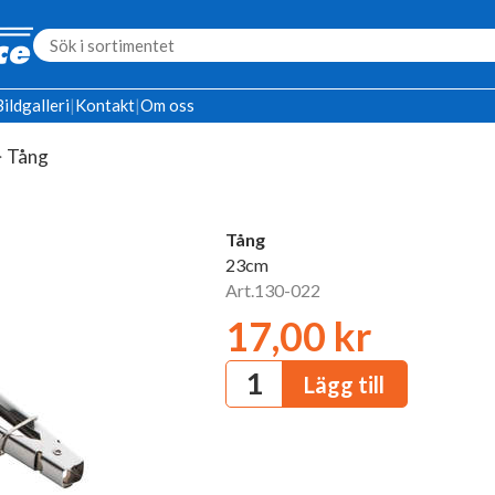
Bildgalleri
|
Kontakt
|
Om oss
>
Tång
Tång
23cm
Art.130-022
17,00 kr