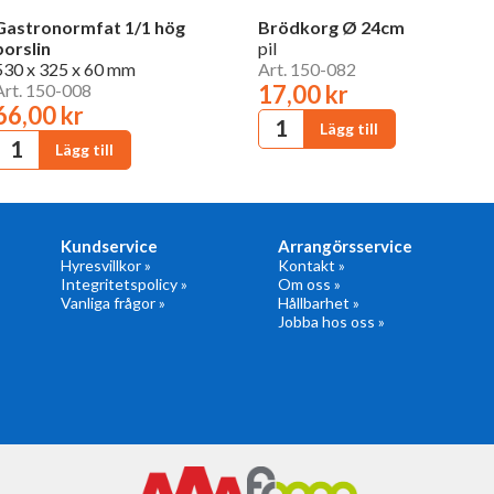
Gastronormfat 1/1 hög
Brödkorg Ø 24cm
porslin
pil
530 x 325 x 60 mm
Art. 150-082
Art. 150-008
17,00 kr
66,00 kr
Kundservice
Arrangörsservice
Hyresvillkor »
Kontakt »
Integritetspolicy »
Om oss »
Vanliga frågor »
Hållbarhet »
Jobba hos oss »