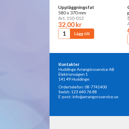
Uppläggningsfat
580 x 370 mm
Art. 150-012
32,00 kr
Kontakter
Huddinge Arrangörsservice AB
Elektronvägen 1
141 49 Huddinge
Ordertelefon:
08-7741400
Swish: 123 640 76 88
E-post:
info@arrangorsservice.se