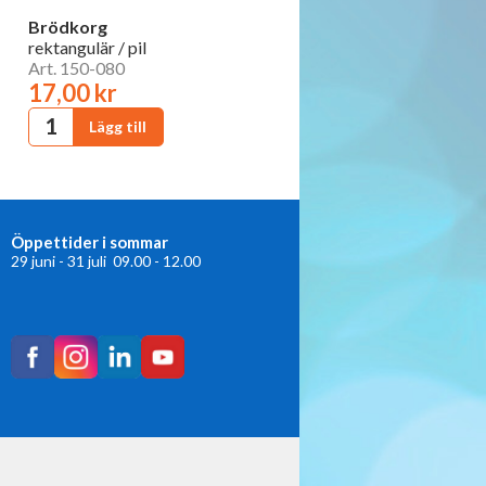
Brödkorg
rektangulär / pil
Art. 150-080
17,00 kr
Öppettider i sommar
29 juni - 31 juli 09.00 - 12.00