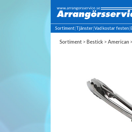
Sortiment
|
Tjänster
|
Vad kostar festen
|
Sortiment
>
Bestick
>
American