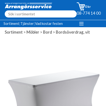
0 kr
08-774 14 00
Sortiment
|
Tjänster
|
Vad kostar festen
Sortiment
>
Möbler
>
Bord
>
Bordsöverdrag, vit