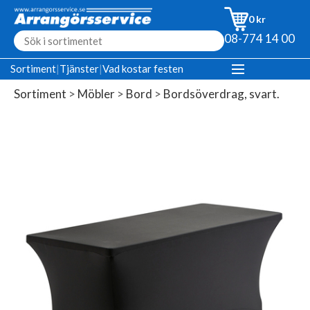
0 kr
08-774 14 00
Sortiment
|
Tjänster
|
Vad kostar festen
Sortiment
>
Möbler
>
Bord
>
Bordsöverdrag, svart.