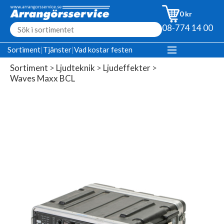
0 kr
08-774 14 00
Sortiment
|
Tjänster
|
Vad kostar festen
Sortiment
>
Ljudteknik
>
Ljudeffekter
>
Waves Maxx BCL