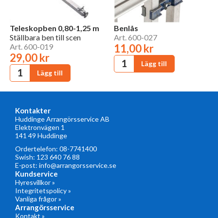
Teleskopben 0,80-1,25 m
Benlås
Ställbara ben till scen
Art. 600-027
Art. 600-019
11,00 kr
29,00 kr
Kontakter
Huddinge Arrangörsservice AB
Elektronvägen 1
141 49 Huddinge
Ordertelefon:
08-7741400
Swish: 123 640 76 88
E-post:
info@arrangorsservice.se
Kundservice
Hyresvillkor »
Integritetspolicy »
Vanliga frågor »
Arrangörsservice
Kontakt »