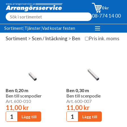
0 kr
08-774 14 00
Sortiment
|
Tjänster
|
Vad kostar festen
Sortiment
>
Scen / Intäckning
>
Ben
Pris ink. moms
Ben 0,20 m
Ben 0,30 m
Ben till scenpodier
Ben till scenpodie
Art. 600-010
Art. 600-007
11,00 kr
11,00 kr