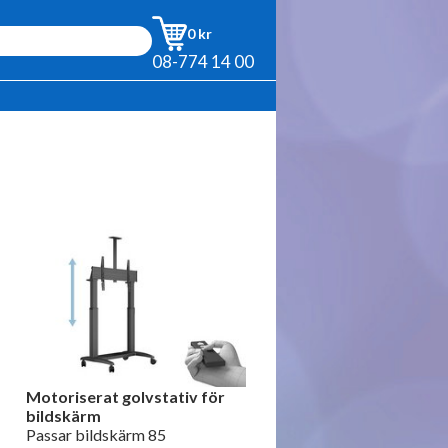
0 kr
08-774 14 00
Motoriserat golvstativ för
bildskärm
Passar bildskärm 85