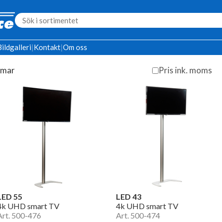
Bildgalleri
|
Kontakt
|
Om oss
rmar
Pris ink. moms
LED 55
LED 43
4k UHD smart TV
4k UHD smart TV
Art. 500-476
Art. 500-474