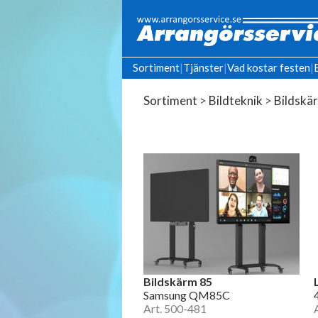
Sortiment
|
Tjänster
|
Vad kostar festen
|
Sortiment
>
Bildteknik
>
Bildskä
Bildskärm 85
Samsung QM85C
Art. 500-481