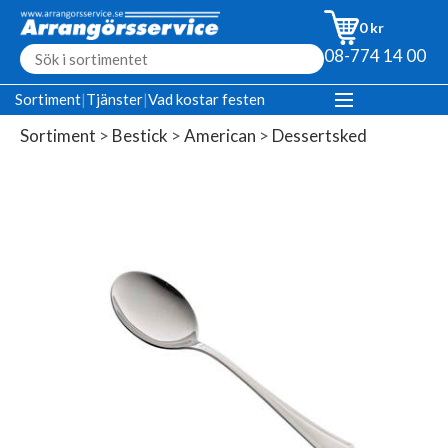
0 kr
08-774 14 00
Sortiment
|
Tjänster
|
Vad kostar festen
Sortiment
>
Bestick
>
American
>
Dessertsked